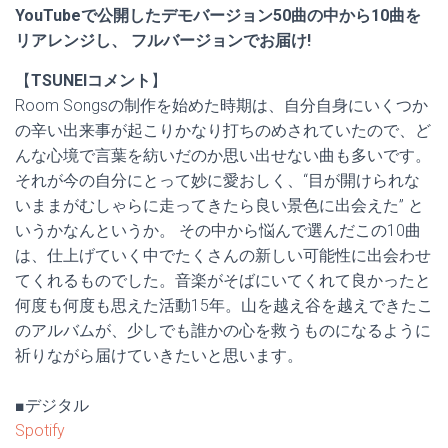
YouTubeで公開したデモバージョン50曲の中から10曲を
リアレンジし、 フルバージョンでお届け!
【
TSUNEIコメント
】
Room Songsの制作を始めた時期は、自分自身にいくつか
の辛い出来事が起こりかなり打ちのめされていたので、ど
んな心境で言葉を紡いだのか思い出せない曲も多いです。
それが今の自分にとって妙に愛おしく、“目が開けられな
いままがむしゃらに走ってきたら良い景色に出会えた” と
いうかなんというか。 その中から悩んで選んだこの10曲
は、仕上げていく中でたくさんの新しい可能性に出会わせ
てくれるものでした。音楽がそばにいてくれて良かったと
何度も何度も思えた活動15年。山を越え谷を越えできたこ
のアルバムが、少しでも誰かの心を救うものになるように
祈りながら届けていきたいと思います。
■デジタル
Spotify