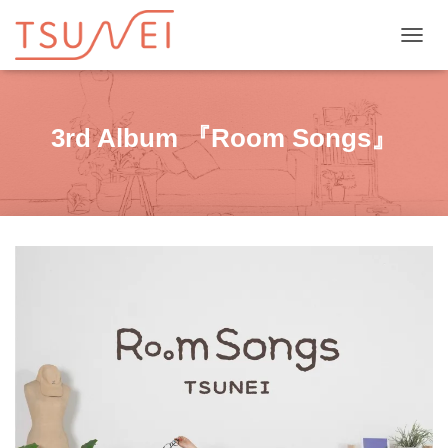
ナビゲ
3rd Album 『Room Songs』