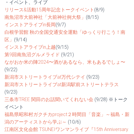
・イベント、ライブ
リリース&活動15周年記念トークイベント
(8/9)
南魚沼市大前神社「大前神社例大祭」
(8/15)
インストアライブin長岡
(9/7)
白根学習館 秋の全国交通安全運動「ゆっくり行こう！南
区」
(9/14)
インストアライブin上越
(9/15)
第9回南魚沼グルメライド
(9/21)
ながおか米の陣2024〜酒があるなら、米もあるでしょ〜
(9/22)
新潟市ストリートライブat万代シテイ
(9/23)
新潟市ストリートライブat新潟駅前ストリートテラス
(9/23)
三条市TREE 関田のお話聞いてくれない会
(9/28) ※トーク
イベント
福島県昭和村ガクチカproject２時間目「音楽」～福島・新
潟のアーティストから学ぶ～
(10/6)
江南区文化会館 TSUNEIワンマンライブ『15th Anniversary