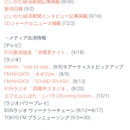
にいがた経済新聞記事掲載
(8/30)
新潟日報
(9/2)
にいがた経済新聞インタビュー記事掲載
(9/16)
CDジャーナルニュース掲載
(12/2)
・メディア出演情報
[テレビ]
BSN新潟放送 「水曜見ナイト」
(9/18)
[ラジオ]
interfm 「side by side」
(8/8)※アーティストピックアップ
FM-NIIGATA 「ネギStyle」
(8/9)
FM-NIIGATA 「SOUND SPLASH」
(8/13)
BSNラジオ 「四畳半スタジオ」
(8/20)
エフエムしばた「シバラジEvening station」
(10/1)
[ラジオパワープレイ]
BSNラジオ ウィークリーチューン (8/12〜8/17)
TOKYO FM ブランニューソング (9/2〜30)