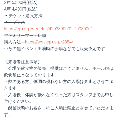
S席 5,500円(税込)
A席 4,400円(税込)
チケット購入方法
イープラス
https://eplus.jp/sf/detail/4102890001-P0030001
ファミリーマート店頭
購入方法
https://wos.eplus.jp/2854/
※その他イベント出演時の会場などでも販売予定です。
【来場者注意事項】
・会場で飲食物の販売、提供はございません。ホール内は
飲食禁止となっております。
・熱のある方、体調の優れない方の入場は禁止とさせて頂
きます。
・入場後、体調が優れなくなった方はスタッフまでお申し
付けください。
・酩酊状態のお客さまのご入場は禁止とさせていただきま
す。