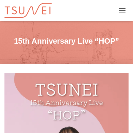
ナビゲ
15th Anniversary Live “HOP”