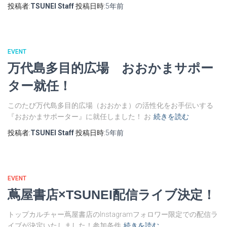
投稿者:
TSUNEI Staff
投稿日時:
5年
前
EVENT
万代島多目的広場 おおかまサポー
ター就任！
このたび万代島多目的広場（おおかま）の活性化をお手伝いする
『おおかまサポーター』に就任しました！ お
続きを読む
投稿者:
TSUNEI Staff
投稿日時:
5年
前
EVENT
蔦屋書店×TSUNEI配信ライブ決定！
トップカルチャー蔦屋書店のInstagramフォロワー限定での配信ラ
イブが決定いたしました！参加条件
続きを読む