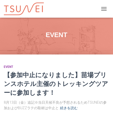
ナビゲ
EVENT
EVENT
【参加中止になりました】苗場プリ
ンスホテル主催のトレッキングツア
ーに参加します！
8月13日（金）追記※当日天候不良が予想されるためTSUNEIの参
加およびBUZZラテの取材は中止と
続きを読む