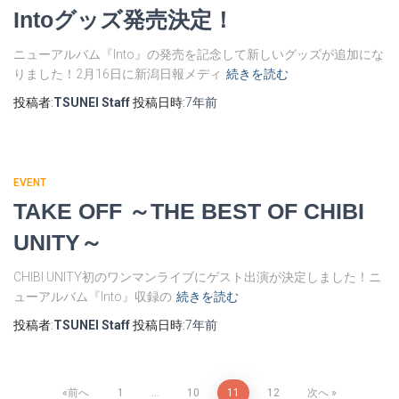
Intoグッズ発売決定！
ニューアルバム『Into』の発売を記念して新しいグッズが追加にな
りました！2月16日に新潟日報メディ
続きを読む
投稿者:
TSUNEI Staff
投稿日時:
7年
前
EVENT
TAKE OFF ～THE BEST OF CHIBI
UNITY～
CHIBI UNITY初のワンマンライブにゲスト出演が決定しました！ニ
ューアルバム『Into』収録の
続きを読む
投稿者:
TSUNEI Staff
投稿日時:
7年
前
投
前へ
1
…
10
11
12
次へ