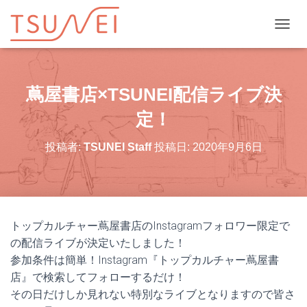
ナビゲ
蔦屋書店×TSUNEI配信ライブ決
定！
投稿者:
TSUNEI Staff
投稿日:
2020年9月6日
トップカルチャー蔦屋書店のInstagramフォロワー限定で
の配信ライブが決定いたしました！
参加条件は簡単！Instagram『トップカルチャー蔦屋書
店』で検索してフォローするだけ！
その日だけしか見れない特別なライブとなりますので皆さ