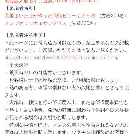
亀住設
／
廻るすし道楽
／
roots i yoga studio
【来場者特典】
雪国まいたけが作った蒟蒻ゼリーぶどう味
（先着300名）
クレブオリジナルサングラス
（先着300名）
【来場者注意事項】
下記ページにお持ち込み可能なもの、禁止事項などの記載
がございます。ご来場いただく方は下記もご覧ください。
https://tsunei.com/live/20220910yorusorairoattention/
・雨天決行
・荒天時中止の可能性がございます。
・お客様同士での座席の交換、ご移動は禁止致します。
・熱のある方、体調の優れない方の入場は禁止とさせて頂
きます。
・入場時、検温を行い37.5度以上、または37.5度未満でも
平熱より高い場合、発熱の有無に関わらず体調不良の症状
が見られる場合は入場をお断りします。
・特別な事情を除き、マスクの着用を拒否されるなどのお
客様は入場をお断り致します。ワクチン接種後のお客様も