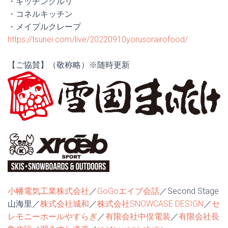
・キッチンクルリ
・コネルキッチン
・メイプルクレープ
https://tsunei.com/live/20220910yorusorairofood/
【ご協賛】（敬称略）※随時更新
小幡電気工業株式会社
／
GoGoエイブ会話
／Second Stage
山海里／
株式会社城和
／
株式会社SNOWCASE DESIGN
／
セ
レモニーホールやすらぎ
／
有限会社中俣電装
／
有限会社長