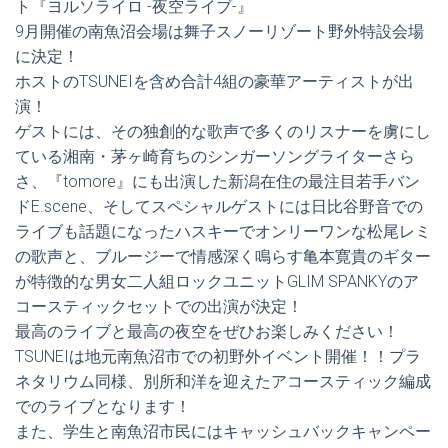
ト『ヨルソライロ -夜空ライブ-』
9月開催の南魚沼会場は舞子スノーリゾート野外特設会場
に決定！
ホストのTSUNEIを含め合計4組の豪華アーティストが出
演！
ゲストには、その独創的な歌声で多くのリスナーを虜にし
ている湘南・茅ヶ崎育ちのシンガーソングライターさら
さ、『tomore』にも出演した新潟在住の最注目若手バン
ドE.scene、そしてスペシャルゲストには日比谷野音での
ライブも話題になったハスキーでオンリーワンな松尾レミ
の歌声と、ブルージーで情感深く鳴らす亀本寛貴のギター
が特徴的な男女二人組ロックユニットGLIM SPANKYのア
コースティックセットでの出演が決定！
最高のライブと最高の夜空をぜひお楽しみください！
TSUNEIは地元南魚沼市での初野外イベント開催！！プラ
ネタリウム同様、別所和洋を迎えたアコースティック編成
でのライブとなります！
また、学生と南魚沼市民にはキャッシュバックキャンペー