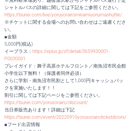
※無料駐車場あり、越後湯沢駅からシャトルバス運行予定
シャトルバスの詳細に関しては下記をご参照ください。
https://tsunei.com/live/yorusorairominamiuonumashuttle/
※チケットに関する会場へのお問い合わせはご遠慮くださ
い。
■金額
5,000円(税込)
イープラス：
https://eplus.jp/sf/detail/3659930001-
P0030001
プレイガイド：舞子高原ホテルフロント／南魚沼市民会館
小学生以下無料！（保護者同伴必須）
さらに学割・南魚沼市民割として1,000円キャッシュバッ
クを実施いたします！！
割引に関しては下記ページをご参照ください。
https://tsunei.com/yorusorairo/discount/
当日券販売あります！詳細は下記
https://tsunei.com/event/20220910yorusorairoticketdoors/
■フード出店情報