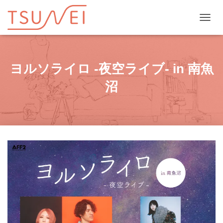
ナビゲ
ヨルソライロ -夜空ライブ- in 南魚
沼