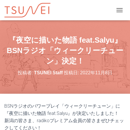
ナビゲ
『夜空に描いた物語 feat.Salyu』
BSNラジオ「ウィークリーチュー
ン」決定！
投稿者:
TSUNEI Staff
投稿日:
2022年11月8日
BSNラジオのパワープレイ「ウィークリーチューン」に
『夜空に描いた物語 feat.Salyu』が決定いたしました！
新潟の皆さま、radikoプレミアム会員の皆さまぜひチェッ
クしてください！