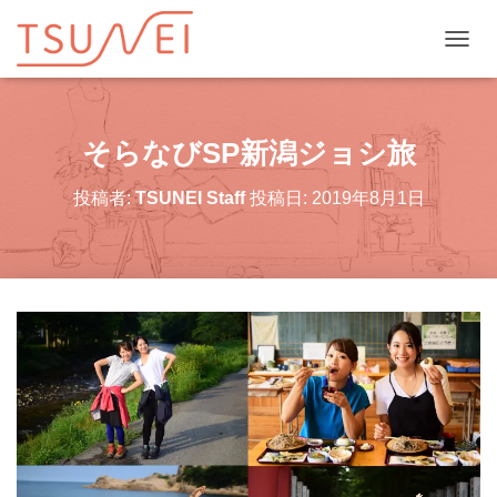
ナビゲ
そらなびSP新潟ジョシ旅
投稿者:
TSUNEI Staff
投稿日:
2019年8月1日