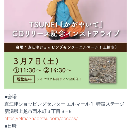
■会場
直江津ショッピングセンター エルマール 1F特設ステージ
新潟県上越市西本町３丁目８−８
https://elmar-naoetsu.com/access/
■日時