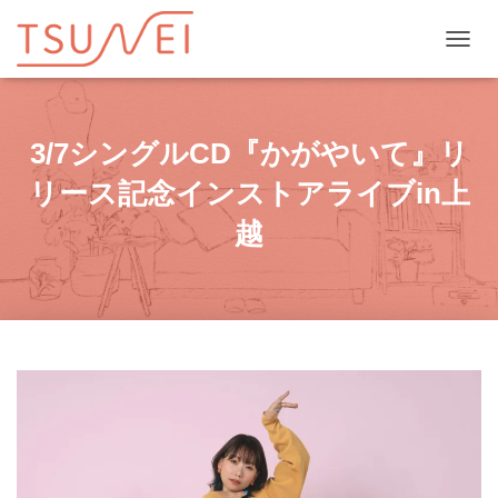
ナビゲ
3/7シングルCD『かがやいて』リ
リース記念インストアライブin上
越