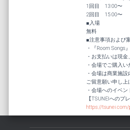
1回目 13:00〜
2回目 15:00〜
■入場
無料
■注意事項および
・『Room So
・お支払いは現金
・会場でご購入い
・会場は商業施設
ご留意願い申し上
・会場へのイベン
【TSUNEIへの
https://tsunei.com/